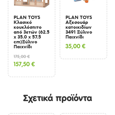
ποσότητα
PLAN TOYS
PLAN TOYS
Κλασικό
Αξεσουάρ
κουκλόσπιτο
κατοικιδίων
από 3ετών (62.5
3491 Ξύλινο
x 35.0 x 57.5
Παιχνίδι
cm)Ξύλινο
35,00
€
Παιχνίδι
Original
175,00
€
price
Η
157,50
€
was:
τρέχουσα
175,00 €.
τιμή
είναι:
Σχετικά προϊόντα
157,50 €.