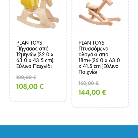
PLAN TOYS
PLAN TOYS
Πήγασος από
Πτυσσόμενο
12μηνών (32.0 x
αλογάκι από
63.0 x 43.5 cm)
18m+(26.0 x 63.0
Ξύλινο Παιχνίδι
x 41.5 cm )Ξύλινο
Παιχνίδι
Original
120,00
€
Original
160,00
€
price
Η
108,00
€
price
Η
144,00
€
was:
τρέχουσα
was:
τρέχουσα
120,00 €.
τιμή
160,00 €.
τιμή
είναι:
είναι:
108,00 €.
144,00 €.