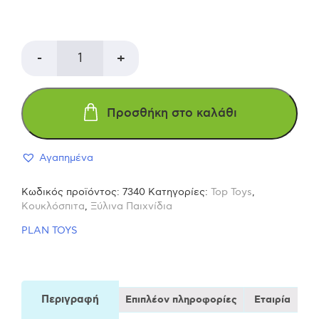
PLAN
-
+
TOYS
Προσθήκη στο καλάθι
Ισόγειο
Αγαπημένα
για
Κωδικός προϊόντος:
7340
Κατηγορίες:
Top Toys
,
το
Κουκλόσπιτα
,
Ξύλινα Παιχνίδια
PLAN TOYS
Κλασικό
κουκλόσπιτο
Περιγραφή
Επιπλέον πληροφορίες
Εταιρία
από