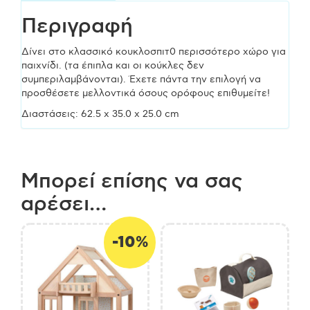
Περιγραφή
3ετών
Δίνει στο κλασσικό κουκλοσπιτ0 περισσότερο χώρο για
(62.5
παιχνίδι. (τα έπιπλα και οι κούκλες δεν
συμπεριλαμβάνονται). Έχετε πάντα την επιλογή να
x
προσθέσετε μελλοντικά όσους ορόφους επιθυμείτε!
Διαστάσεις: 62.5 x 35.0 x 25.0 cm
35.0
x
Μπορεί επίσης να σας
57.5
αρέσει…
cm)
-10%
Ξύλινο
Παιχνίδι