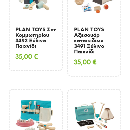
PLAN TOYS Σετ
PLAN TOYS
Κομμωτηρίου
Αξεσουάρ
3492 Ξύλινο
κατοικιδίων
Παιχνίδι
3491 Ξύλινο
Παιχνίδι
35,00
€
35,00
€