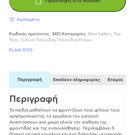
Προσθήκη στο καλάθι
Ιατρικά
Αγαπημένα
εργαλεία
Κωδικός προϊόντος:
3451
Κατηγορίες:
Best Sellers
,
Top
3451
Toys
,
Ξύλινα Παιχνίδια
,
Παιχνίδια Ρόλων
PLAN TOYS
Ξύλινο
Παιχνίδι
Περιγραφή
Επιπλέον πληροφορίες
Εταιρία
ποσότητα
Περιγραφή
Τα παιδιά μαθαίνουν να φροντίζουν τους φίλους τους
χρησιμοποιώντας τα εργαλεία του γιατρού!
Αναπτύσσουν από μικρή ηλικία την αίσθηση της
φροντίδας και της ενσυναίσθησης. Περιλαμβάνει 5
βασικά ιατρικά εργαλεία και ένα βαλιτσάκι μεταφοράς.