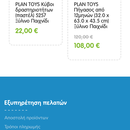
PLAN TOYS Κύβοι
PLAN TOYS
δραστηριοτήτων
Πήγασος από
(παστέλ) 5257
12μηνών (32.0 x
Ξύλινο Παιχνίδι
63.0 x 43.5 cm)
Ξύλινο Παιχνίδι
22,00
€
Original
120,00
€
price
Η
108,00
€
was:
τρέχουσα
120,00 €.
τιμή
είναι:
108,00 €.
Εξυπηρέτηση πελατών
Αποστολή προϊόντων
Τρόποι πληρωμής