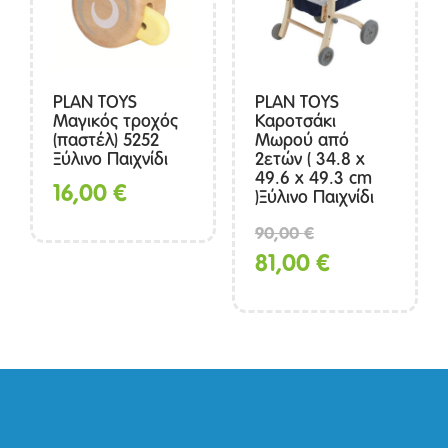
PLAN TOYS
PLAN TOYS
Μαγικός τροχός
Καροτσάκι
(παστέλ) 5252
Μωρού από
Ξύλινο Παιχνίδι
2ετών ( 34.8 x
49.6 x 49.3 cm
16,00
€
)Ξύλινο Παιχνίδι
Original
90,00
€
price
Η
81,00
€
was:
τρέχουσα
90,00 €.
τιμή
είναι:
81,00 €.