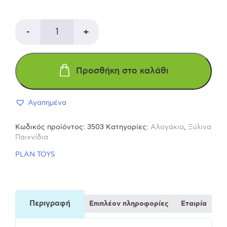
was:
τιμή
PLAN
-
+
260,00 €.
είναι:
TOYS
Προσθήκη στο καλάθι
234,00 
Ελέφαντας
Αγαπημένα
που
Κωδικός προϊόντος:
3503
Κατηγορίες:
Αλογάκια
,
Ξύλινα
περπατάει
Παιχνίδια
PLAN TOYS
από
2ετών
Περιγραφή
Επιπλέον πληροφορίες
Εταιρία
-ξύλινο