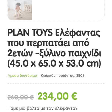
PLAN TOYS Ελέφαντας
που περπατάει από
2ετών -ξύλινο παιχνίδι
(45.0 x 65.0 x 53.0 cm)
Άμεσα διαθέσιμο
Κωδικός προϊόντος: 3503
Original
Η
234,00
€
260,00
€
price
τρέχου
Πάμε μια βόλτα με τον ελέφαντα?