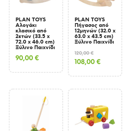
PLAN TOYS
PLAN TOYS
Αλογάκι
Πήγασος από
κλασικό από
12μηνών (32.0 x
2ετών (33.5 x
63.0 x 43.5 cm)
72.0 x 46.0 cm)
Ξύλινο Παιχνίδι
Ξύλινο Παιχνίδι
Original
120,00
€
90,00
€
price
Η
108,00
€
was:
τρέχουσα
120,00 €.
τιμή
είναι:
108,00 €.