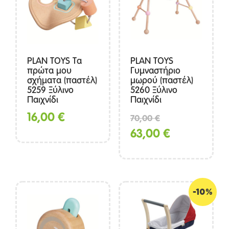
PLAN TOYS Τα
PLAN TOYS
πρώτα μου
Γυμναστήριο
σχήματα (παστέλ)
μωρού (παστέλ)
5259 Ξύλινο
5260 Ξύλινο
Παιχνίδι
Παιχνίδι
Original
16,00
€
70,00
€
price
Η
63,00
€
was:
τρέχουσα
70,00 €.
τιμή
είναι:
-10%
63,00 €.