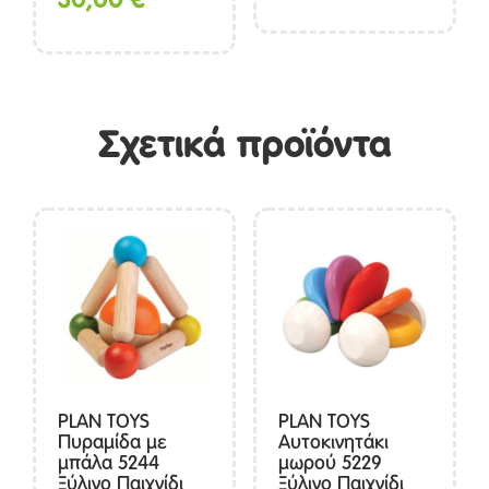
Σχετικά προϊόντα
PLAN TOYS
PLAN TOYS
Πυραμίδα με
Αυτοκινητάκι
μπάλα 5244
μωρού 5229
Ξύλινο Παιχνίδι
Ξύλινο Παιχνίδι