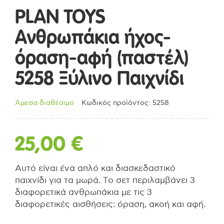
PLAN TOYS
Ανθρωπάκια ήχος-
όραση-αφή (παστέλ)
5258 Ξύλινο Παιχνίδι
Άμεσα διαθέσιμο
Κωδικός προϊόντος: 5258
25,00
€
Αυτό είναι ένα απλό και διασκεδαστικό
παιχνίδι για τα μωρά. Tο σετ περιλαμβάνει 3
διαφορετικά ανθρωπάκια με τις 3
διαφορετικές αισθήσεις: όραση, ακοή και αφή.