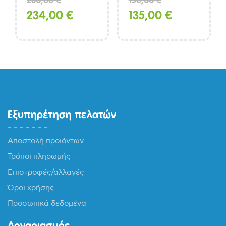
price
Η
price
Η
234,00
€
135,00
€
was:
τρέχουσα
was:
τρέχουσα
260,00 €.
τιμή
150,00 €.
τιμή
είναι:
είναι:
234,00 €.
135,00 €.
Εξυπηρέτηση πελατών
Αποστολή προϊόντων
Τρόποι πληρωμής
Επιστροφές/αλλαγές
Όροι χρήσης
Προσωπικά δεδομένα
Λογαριασμός