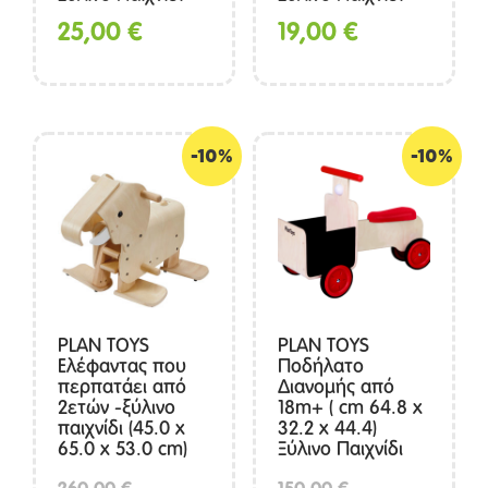
25,00
€
19,00
€
-10%
-10%
PLAN TOYS
PLAN TOYS
Ελέφαντας που
Ποδήλατο
περπατάει από
Διανομής από
2ετών -ξύλινο
18m+ ( cm 64.8 x
παιχνίδι (45.0 x
32.2 x 44.4)
65.0 x 53.0 cm)
Ξύλινο Παιχνίδι
Original
Original
260,00
€
150,00
€