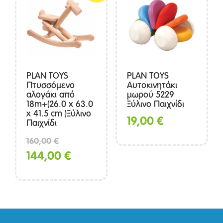
PLAN TOYS
PLAN TOYS
Πτυσσόμενο
Αυτοκινητάκι
αλογάκι από
μωρού 5229
18m+(26.0 x 63.0
Ξύλινο Παιχνίδι
x 41.5 cm )Ξύλινο
19,00
€
Παιχνίδι
Original
160,00
€
price
Η
144,00
€
was:
τρέχουσα
160,00 €.
τιμή
είναι:
144,00 €.