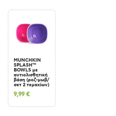
MUNCHKIN
SPLASH™
BOWLS με
αντιολισθητική
βάση (ροζ-μωβ/
σετ 2 τεμαχίων)
9,99
€