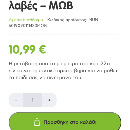
λαβές – ΜΩΒ
Άμεσα διαθέσιμο
Κωδικός προϊόντος: MUN
5019090111430MΩΒ
10,99
€
Η μετάβαση από το μπιμπερό στο κύπελλο
είναι ένα σημαντικό πρώτο βήμα για να μάθει
το παιδί σας να πίνει μόνο του.
MUNCHKIN
-
+
GENTLE™
Προσθήκη στο καλάθι
FIRST