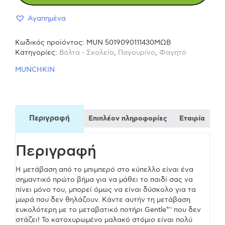
Αγαπημένα
CUP
Κωδικός προϊόντος:
MUN 5019090111430MΩΒ
118ml
Κατηγορίες:
Βόλτα - Σχολείο
,
Παγουρίνο
,
Φαγητό
MUNCHKIN
με
λαβές
Περιγραφή
Επιπλέον πληροφορίες
Εταιρία
-
Περιγραφή
ΜΩΒ
Η μετάβαση από το μπιμπερό στο κύπελλο είναι ένα
ποσότητα
σημαντικό πρώτο βήμα για να μάθει το παιδί σας να
πίνει μόνο του, μπορεί όμως να είναι δύσκολο για τα
μωρά που δεν θηλάζουν. Κάντε αυτήν τη μετάβαση
ευκολότερη με το μεταβατικό ποτήρι Gentle™ που δεν
στάζει! Το κατοχυρωμένο μαλακό στόμιο είναι πολύ