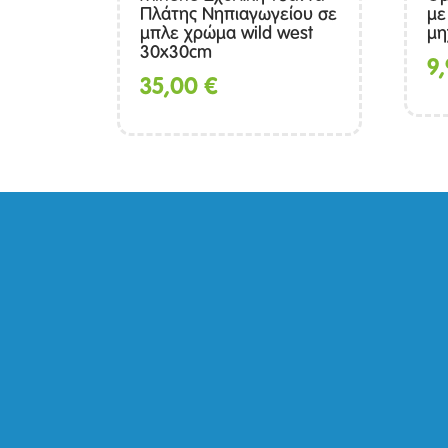
Πλάτης Νηπιαγωγείου σε
με
μπλε χρώμα wild west
μη
30x30cm
9
35,00
€