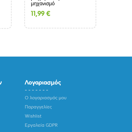
μηχανισμό
11,99
€
ν
Λογαριασμός
Ο λογαριασμός μου
Παραγγελίες
Wishlist
Εργαλεία GDPR