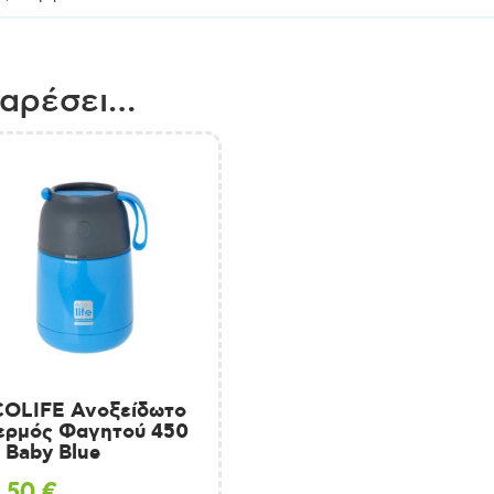
 αρέσει…
COLIFE Ανοξείδωτο
ερμός Φαγητού 450
 Baby Blue
8,50
€