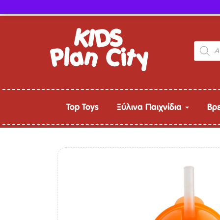
Τηλ. παραγγελίες: 24315 50757
Product
search
Top Toys
Ξύλινα Παιχνίδια
Βρ