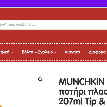
ΔΩΡΕΑΝ Μεταφορικά (άνω των 40€ έως 9kg)
s
εφικά
Βόλτα – Σχολείο
Φαγητό
Διάφορα
MUNCHKIN Ε
ποτήρι πλασ
207ml Tip &