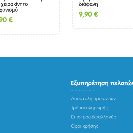
 χειροκίνητο
διάφανη
χανισμό
9,90
€
,90
€
Εξυπηρέτηση πελατώ
Αποστολή προϊόντων
Τρόποι πληρωμής
Επιστροφές/αλλαγές
Όροι χρήσης