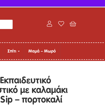
Παρακολούθηση παραγγελίας
Σπίτι
Μαμά – Μωρό
κπαιδευτικό
τικό με καλαμάκι
 Sip – πορτοκαλί