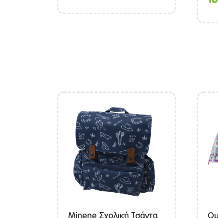
Minene Σχολική Τσάντα
Ομ