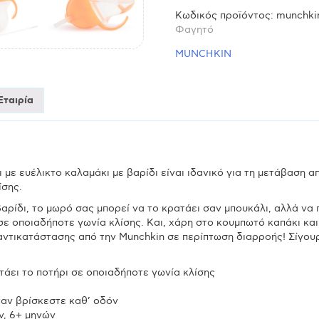
Κωδικός προϊόντος:
munchki
με
Φαγητό
MUNCHKIN
καλαμάκι
207ml
Εταιρία
Tip
&
 με ευέλικτο καλαμάκι με βαρίδι είναι ιδανικό για τη μετάβαση α
ίσης.
Sip
αρίδι, το μωρό σας μπορεί να το κρατάει σαν μπουκάλι, αλλά να 
σε οποιαδήποτε γωνία κλίσης. Και, χάρη στο κουμπωτό καπάκι και 
-
 αντικατάστασης από την Munchkin σε περίπτωση διαρροής! Σίγου
πορτοκαλί
τάει το ποτήρι σε οποιαδήποτε γωνία κλίσης
ταν βρίσκεστε καθ’ οδόν
ποσότητα
ν, 6+ μηνών