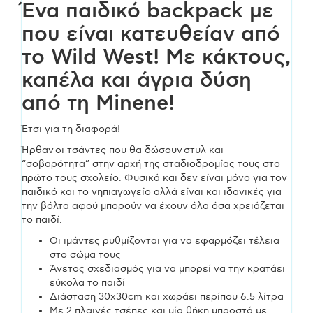
west
Ένα παιδικό backpack με
που είναι κατευθείαν από
30x30cm
το Wild West! Με κάκτους,
ποσότητα
καπέλα και άγρια δύση
από τη Minene!
Έτσι για τη διαφορά!
Ήρθαν οι τσάντες που θα δώσουν στυλ και
“σοβαρότητα” στην αρχή της σταδιοδρομίας τους στο
πρώτο τους σχολείο. Φυσικά και δεν είναι μόνο για τον
παιδικό και το νηπιαγωγείο αλλά είναι και ιδανικές για
την βόλτα αφού μπορούν να έχουν όλα όσα χρειάζεται
το παιδί.
Οι ιμάντες ρυθμίζονται για να εφαρμόζει τέλεια
στο σώμα τους
Άνετος σχεδιασμός για να μπορεί να την κρατάει
εύκολα το παιδί
Διάσταση 30x30cm και χωράει περίπου 6.5 λίτρα
Με 2 πλαϊνές τσέπες και μία θήκη μπροστά με