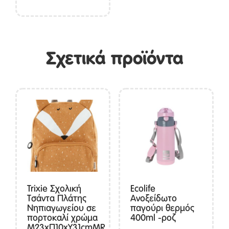
Σχετικά προϊόντα
Trixie Σχολική
Ecolife
Τσάντα Πλάτης
Ανοξείδωτο
Νηπιαγωγείου σε
παγούρι θερμός
πορτοκαλί χρώμα
400ml -ροζ
Μ23xΠ10xΥ31cmMR.