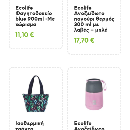
Ecolife
Ecolife
Φαγητοδοχείο
Ανοξείδωτο
blue 900ml -Με
παγούρι θερμός
χώρισμα
300 ml με
λαβές – μπλέ
11,10
€
17,70
€
Ισοθερμική
Ecolife
τσάντα
Ανοξείδωτο