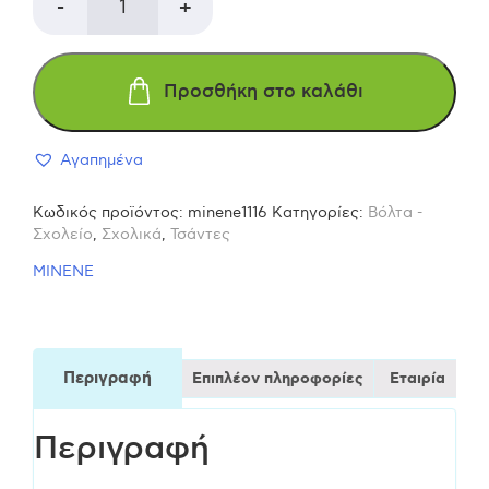
Minene
-
+
Σχολική
Προσθήκη στο καλάθι
Τσάντα
Αγαπημένα
Πλάτης
Κωδικός προϊόντος:
minene1116
Κατηγορίες:
Βόλτα -
Νηπιαγωγείου
Σχολείο
,
Σχολικά
,
Τσάντες
MINENE
σε
μαύρο
Περιγραφή
Επιπλέον πληροφορίες
Εταιρία
χρώμα
Περιγραφή
Alpaca