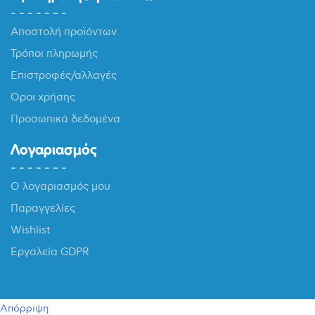
Αποστολή προϊόντων
Τρόποι πληρωμής
Επιστροφές/αλλαγές
Όροι χρήσης
Προσωπικά δεδομένα
Λογαριασμός
Ο λογαριασμός μου
Παραγγελίες
Wishlist
Εργαλεία GDPR
slot online
slot online
slot online
togel online
Diva4d
Toto Online
Diva4d
sekawanbet
Taruh4d Daftar
dodoslot
Dodoslot
Kerasbola
login bewin999
Απόρριψη