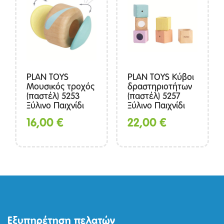
PLAN TOYS
PLAN TOYS Κύβοι
Μουσικός τροχός
δραστηριοτήτων
(παστέλ) 5253
(παστέλ) 5257
Ξύλινο Παιχνίδι
Ξύλινο Παιχνίδι
16,00
€
22,00
€
Εξυπηρέτηση πελατών