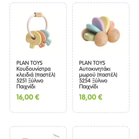
PLAN TOYS
PLAN TOYS
Κουδουνίστρα
Αυτοκινητάκι
κλειδιά (παστέλ)
μωρού (παστέλ)
5251 Ξύλινο
5254 Ξύλινο
Παιχνίδι
Παιχνίδι
16,00
€
18,00
€