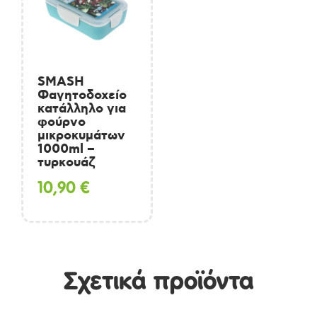
SMASH
Φαγητοδοχείο
κατάλληλο για
φούρνο
μικροκυμάτων
1000ml –
τυρκουάζ
10,90
€
Σχετικά προϊόντα