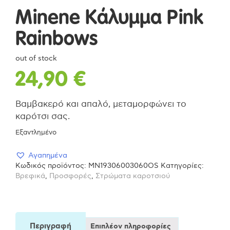
Minene Κάλυμμα Pink
Rainbows
out of stock
24,90
€
Βαμβακερό και απαλό, μεταμορφώνει το
καρότσι σας.
Εξαντλημένο
Αγαπημένα
Κωδικός προϊόντος:
MN19306003060OS
Κατηγορίες:
Βρεφικά
,
Προσφορές
,
Στρώματα καροτσιού
Περιγραφή
Επιπλέον πληροφορίες