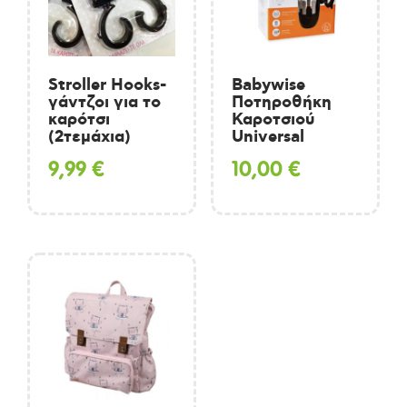
Stroller Hooks-
Babywise
γάντζοι για το
Ποτηροθήκη
καρότσι
Καροτσιού
(2τεμάχια)
Universal
9,99
€
10,00
€