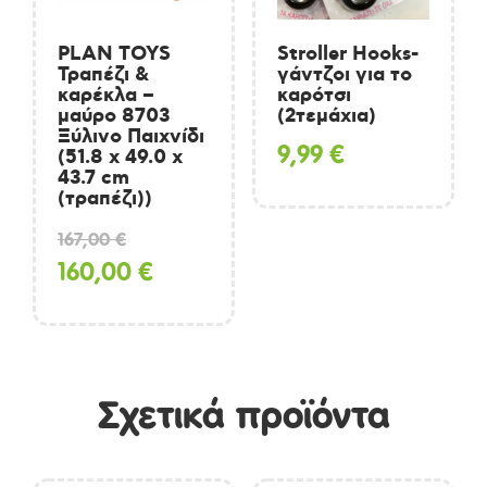
PLAN TOYS
Stroller Hooks-
Τραπέζι &
γάντζοι για το
καρέκλα –
καρότσι
μαύρο 8703
(2τεμάχια)
Ξύλινο Παιχνίδι
9,99
€
(51.8 x 49.0 x
43.7 cm
(τραπέζι))
Original
167,00
€
price
Η
160,00
€
was:
τρέχουσα
167,00 €.
τιμή
είναι:
Σχετικά προϊόντα
160,00 €.