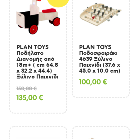
PLAN TOYS
PLAN TOYS
Ποδήλατο
Ποδοσφαιράκι
Διανομής από
4639 Ξύλινο
18m+ ( cm 64.8
Παιχνίδι (37.6 x
x 32.2 x 44.4)
45.0 x 10.0 cm)
Ξύλινο Παιχνίδι
100,00
€
Original
150,00
€
price
Η
135,00
€
was:
τρέχουσα
150,00 €.
τιμή
είναι:
135,00 €.