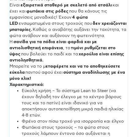
Είναι
εξαιρετικά σταθερό με σκελετό από ατσάλι
και
έχει και
φωτάκια στις ρόδες
που θα κάνους τις
εμφανίσεις μοναδικές! Έχουν
4 φώτα
LED
ενσωματωμένα στους τροχούς που
δεν χρειάζονται
μπαταρίες.
Καθώς ο αναβάτης αυξάνει την ταχύτητα, τα
φώτα ανάβουν και αυξάνουν τη φωτεινότητα.
Η
σανίδα για τα πόδια είναι φαρδιά και με
αντιολισθητική επιφάνεια
, το
τιμόνι ρυθμίζεται στο
ύψος
που βολεύει το παιδί και τα
χερούλια είναι επίσης
αντιολησθητικά.
Μπορείτε να το μ
εταφέρετε και να το αποθηκεύσετε
εύκολα
παντού αφού έχει
σύστημα αναδίπλωσης με ένα
μόνο κλικ!
Χαρακτηριστικά:
Εύκολη χρήση – Το σύστημα Lean to Steer (να
έχουν δηλαδή τον έλεγχο με το κέντρο βάρους
τους και το πατίνι) είναι ιδανικό για να
αποκτήσουν αυτοπεποίθηση μικρά παιδιά ηλικίας
4-8 ετών.
Φρένο στον πίσω τροχό για ισορροπία και έλγχο
Φωτάκια στους τροχούς – τα φώτα στους
τροχούς λάμπουν έντονα όσο αυξάνεται η