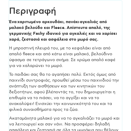
Περιγραφή
ΠΡΟΙΟΝΤΟΣ:
Ένα χαριτωμένο αρκουδάκι, πανάκι αγκαλιάς από
FS12050
μαλακό βελούδο και Fleece. Απίστευτα απαλό, της
γερμανικής Fashy ιδανικό για αγκαλιές και να χαρίσει
29
χαρά, ζεστασιά και ασφάλεια στο μωρό σας.
Η μπροστινή πλευρά του, με το κεφαλάκι είναι από
ποσότητα
απαλό fleece και από κάτω είναι μαλακό, βελούδινο
ύφασμα σε τετράγωνο σχήμα. Σε χρώμα απαλό καφέ
για να χαλαρώνει το μωρό.
Το παιδάκι σας θα το αγαπήσει πολύ. Εκτός όμως από
παιχνίδι συντροφιάς, προωθεί μέσω του παιχνιδιού την
ανάπτυξη των αισθήσεων και των κινητικών του
δεξιοτήτων, αφού βλέποντάς το, του δημιουργείται η
επιθυμία να το πιάσει, να το αγγίξει και να το
ανακαλύψει! Ενισχύει την κοινωνικότητά του και τα
φιλικά συναισθήματα προς τα ζώα.
Ακαταμάχητα μαλακό για να το αγκαλιάζει το μωρό και
να λειτουργεί και σαν νάνι. Να προσφέρει δηλαδή
ασφάλεια και ζεστασιά σε όλα τα μωράκια που θέλουν