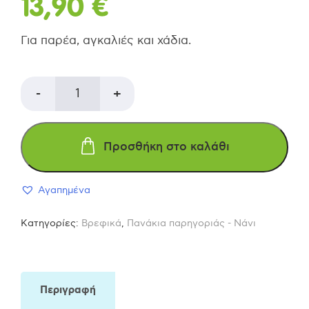
13,90
€
Για παρέα, αγκαλιές και χάδια.
Fashy
-
+
Little
Προσθήκη στο καλάθι
Stars
Αγαπημένα
Πανάκι
Κατηγορίες:
Βρεφικά
,
Πανάκια παρηγοριάς - Νάνι
αγκαλιάς
Αρκουδάκι
Περιγραφή
ΚΩΔΙΚΟΣ