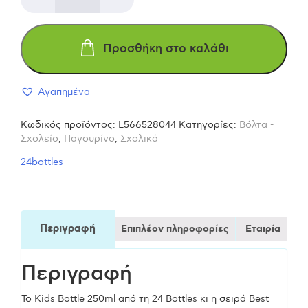
Ανοξείδωτο
Προσθήκη στο καλάθι
παγούρι
Αγαπημένα
250
Κωδικός προϊόντος:
L566528044
Κατηγορίες:
Βόλτα -
ml
Σχολείο
,
Παγουρίνο
,
Σχολικά
24bottles
jungle
friends
Περιγραφή
Επιπλέον πληροφορίες
Εταιρία
σε
Περιγραφή
κίτρινο
Το Kids Bottle 250ml από τη 24 Bottles κι η σειρά Best
χρώμα