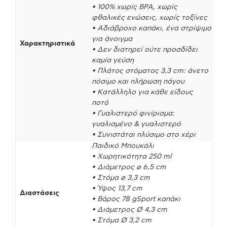
• 100% χωρίς BPA, χωρίς
φθαλικές ενώσεις, χωρίς τοξίνες
• Αδιάβροχο καπάκι, ένα στρίψιμο
για άνοιγμα
Χαρακτηριστικά
• Δεν διατηρεί ούτε προσδίδει
καμία γεύση
• Πλάτος στόματος 3,3 cm: άνετο
πόσιμο και πλήρωση πάγου
• Κατάλληλο για κάθε είδους
ποτό
• Γυαλιστερό φινίρισμα:
γυαλισμένο & γυαλιστερό
• Συνιστάται πλύσιμο στο χέρι
Παιδικό Μπουκάλι
• Χωρητικότητα 250 ml
• Διάμετρος ø 6,5 cm
• Στόμα ø 3,3 cm
• Ύψος 13,7 cm
Διαστάσεις
• Βάρος 78 gSport καπάκι
• Διάμετρος Ø 4,3 cm
• Στόμα Ø 3,2 cm