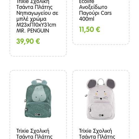
Trixie Σχολική
Ecolife
Τσάντα Πλάτης
Ανοξείδωτο
Νηπιαγωγείου σε
Παγούρι Cars
μπλέ χρώμα
400ml
Μ23xΠ10xΥ31cm
11,50
€
MR. PENGUIN
39,90
€
Trixie Σχολική
Trixie Σχολική
Τσάντα Πλάτης
Τσάντα Πλάτης