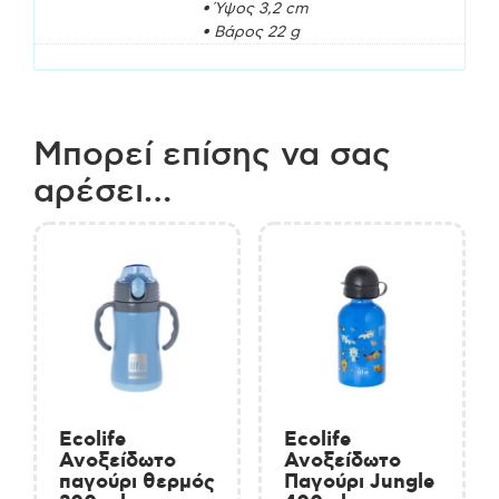
• Ύψος 3,2 cm
• Βάρος 22 g
Μπορεί επίσης να σας
αρέσει…
Ecolife
Ecolife
Ανοξείδωτο
Ανοξείδωτο
παγούρι θερμός
Παγούρι Jungle