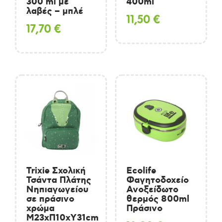
300 ml με
400ml
λαβές – μπλέ
11,50
€
17,70
€
Trixie Σχολική
Ecolife
Τσάντα Πλάτης
Φαγητοδοχείο
Νηπιαγωγείου
Ανοξείδωτο
σε πράσινο
θερμός 800ml
χρώμα
Πράσινο
Μ23xΠ10xΥ31cm