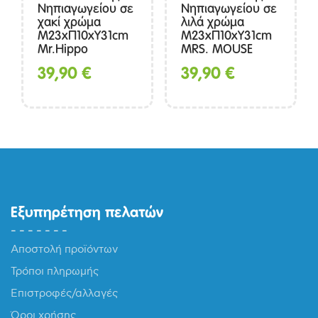
Νηπιαγωγείου σε
Νηπιαγωγείου σε
χακί χρώμα
λιλά χρώμα
Μ23xΠ10xΥ31cm
Μ23xΠ10xΥ31cm
Mr.Hippo
MRS. MOUSE
39,90
€
39,90
€
Εξυπηρέτηση πελατών
Αποστολή προϊόντων
Τρόποι πληρωμής
Επιστροφές/αλλαγές
Όροι χρήσης