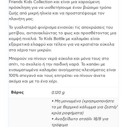
Friends Kids Collection και είναι μια χαρούμενη
πρόσκληση για να υιοθετήσουμε έναν βιώσιμο τρόπο
ποσότητα
ζωής από μικρή ηλικία και να προστατέψουμε τον
πλανήτη μας.
Το γυαλιστερό φινίρισμα ενισχύει τις αποχρώσεις του
μοτίβου, αντανακλώντας το φως και προσθέτοντας μια
κομψή πινελιά. Το Kids Bottle με καλαμάκι είναι
εξαιρετικά ελαφρύ και τέλειο για να κρατιέται εύκολα
στα χέρια των μικρών.
Μπορούν να πίνουν νερό εύκολα και μόνα τους στο
σπίτι, το σχολείο ή την παιδική χαρά. Το καπάκι με
ενσωματωμένο καλαμάκι ανοίγματος-κλεισίματος είναι
100% στεγανό και τους επιτρέπει να πίνουν άνετα
ακόμα και με το ένα χέρι.
Βάρος
0.120 g
• Μη μονωμένο (χρησιμοποιήστε
το με θερμικό κάλυμμα για ζεστά/
κρύα ροφήματα)
• Ανοξείδωτο ατσάλι 18/8 για
τρόφιμα