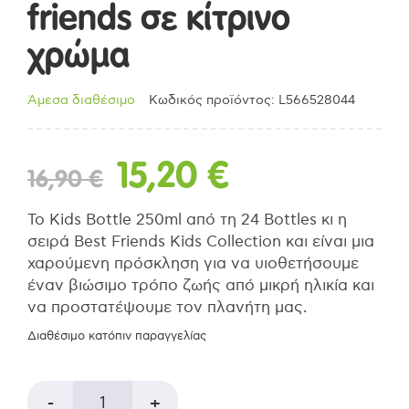
friends σε κίτρινο
χρώμα
Άμεσα διαθέσιμο
Κωδικός προϊόντος: L566528044
Original
Η
15,20
€
16,90
€
price
τρέχουσα
Το Kids Bottle 250ml από τη 24 Bottles κι η
σειρά Best Friends Kids Collection και είναι μια
was:
τιμή
χαρούμενη πρόσκληση για να υιοθετήσουμε
έναν βιώσιμο τρόπο ζωής από μικρή ηλικία και
να προστατέψουμε τον πλανήτη μας.
16,90 €.
είναι:
Διαθέσιμο κατόπιν παραγγελίας
15,20 €.
24Bottles
-
+