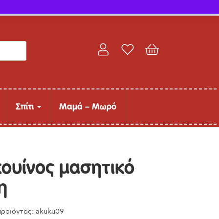
Παρακολούθηση παραγγελίας
Σπίτι
Μαμά – Μωρό
ουίνος μασητικό
η
προϊόντος: akuku09