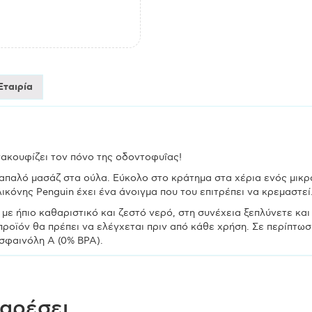
Εταιρία
νακουφίζει τον πόνο της οδοντοφυΐας!
παλό μασάζ στα ούλα. Εύκολο στο κράτημα στα χέρια ενός μικρού
ικόνης Penguin έχει ένα άνοιγμα που του επιτρέπει να κρεμαστεί
 με ήπιο καθαριστικό και ζεστό νερό, στη συνέχεια ξεπλύνετε κα
 προϊόν θα πρέπει να ελέγχεται πριν από κάθε χρήση. Σε περίπτ
ισφαινόλη Α (0% BPA).
 αρέσει…