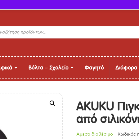
ΔΩΡΕΑΝ Μεταφορικά (άνω των 40€ έως 9kg)
s
εφικά
Βόλτα – Σχολείο
Φαγητό
Διάφορα
AKUKU Πιγκ
από σιλικόν
Άμεσα διαθέσιμο
Κωδικός 