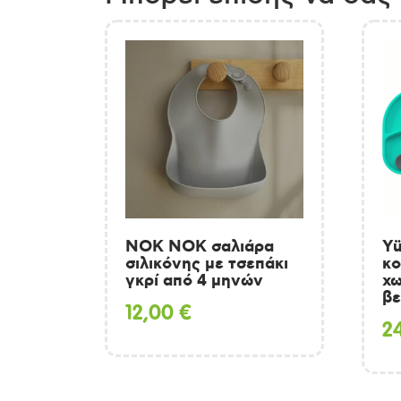
ΝΟΚ ΝΟΚ σαλιάρα
Yü
σιλικόνης με τσεπάκι
κο
γκρί από 4 μηνών
χω
βε
12,00
€
2