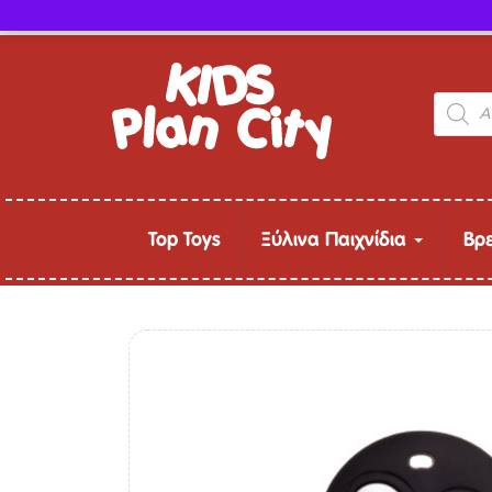
Τηλ. παραγγελίες: 24315 50757
Product
search
Top Toys
Ξύλινα Παιχνίδια
Βρ