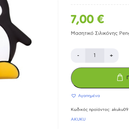
7,00
€
Μασητικό Σιλικόνης Pen
AKUKU
-
+
Πιγκουίνος
μασητικό
Αγαπημένα
από
Κωδικός προϊόντος:
akuku09
σιλικόνη
AKUKU
ποσότητα