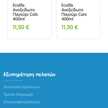
Ecolife
Ecolife
Ανοξείδωτο
Ανοξείδωτο
Παγούρι Cats
Παγούρι Cars
400ml
400ml
11,50
€
11,50
€
Εξυπηρέτηση πελατών
Αποστολή προϊόντων
Τρόποι πληρωμής
Επιστροφές/αλλαγές