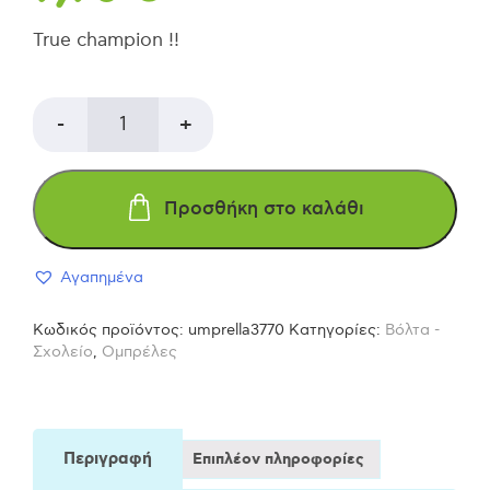
True champion !!
Ομπρέλα
-
+
Cars
Προσθήκη στο καλάθι
διάφανη
Αγαπημένα
ποσότητα
Κωδικός προϊόντος:
umprella3770
Κατηγορίες:
Βόλτα -
Σχολείο
,
Ομπρέλες
Περιγραφή
Επιπλέον πληροφορίες