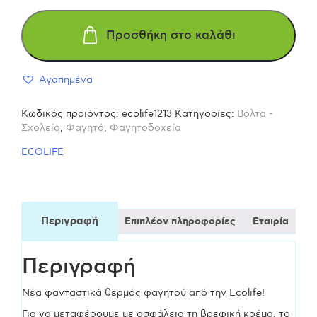
Ανοξείδωτο
Προσθήκη στο καλάθι
Θερμός
Αγαπημένα
Φαγητού
Κωδικός προϊόντος:
ecolife1213
Κατηγορίες:
Βόλτα -
450
Σχολείο
,
Φαγητό
,
Φαγητοδοχεία
ECOLIFE
ml
Baby
Περιγραφή
Επιπλέον πληροφορίες
Εταιρία
Blue
Περιγραφή
ποσότητα
Νέα φανταστικά θερμός φαγητού από την Εcolife!
Για να μεταφέρουμε με ασφάλεια τη βρεφική κρέμα, το