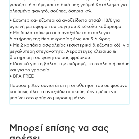
γιαούρτι ή ακόμη και το δικό μας γεύμα! Κατάλληλο για
αλεσμένο φαγητό, σούπες, όσπρια κτλ.
• Εσωτερικά- εξωτερικά ανοξείδωτο ατσάλι 18/8 για
υγιεινή μεταφορά του φαγητού & εύκολο καθάρισμα.
• Mε διπλό τοίχωμα από ανοξείδωτο ατσάλι για
διατήρηση της θερμοκρασίας έως και 5-6 ώρες
• Με 2 καπάκια ασφαλείας (εσωτερικό & εξωτερικό), για
μεγαλύτερη στεγανότητα. Αεροστεγές κλείσιμο &
διατήρηση του φαγητού σας φρέσκου.
• Ιδανικά για τη βόλτα, την εκδρομή, το σχολείο ή ακόμη
και για το γραφείο!
• BPA FREE
Προσοχή: Δεν συνιστάται η τοποθέτηση του σε φούρνο
και όπως όλα τα ανοξείδωτα σκεύη, δεν πρέπει να
μπαίνει στο φούρνο μικροκυμμάτων.
Μπορεί επίσης να σας
αρέσει…