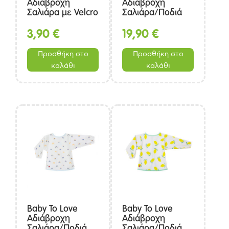
Αδιάβροχη
Αδιάβροχη
Σαλιάρα με Velcro
Σαλιάρα/Ποδιά
και Τσεπάκι
με μανίκια – ροζ
κουκουβάγια
καρδιά
3,90
€
19,90
€
Προσθήκη στο
Προσθήκη στο
καλάθι
καλάθι
Baby To Love
Baby To Love
Αδιάβροχη
Αδιάβροχη
Σαλιάρα/Ποδιά
Σαλιάρα/Ποδιά