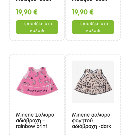
με μανίκια –
με μανίκια-
Ουράνιο Τόξο
λεμόνια
19,90
€
19,90
€
Προσθήκη στο
Προσθήκη στο
καλάθι
καλάθι
Minene Σαλιάρα
Minene σαλιάρα
αδιάβροχη –
φαγητού
rainbow print
αδιάβροχη -dark
pink