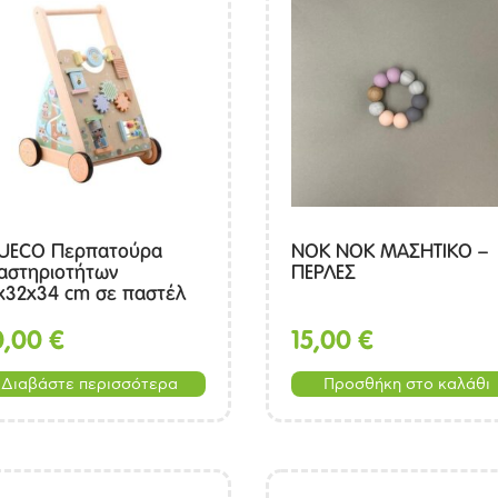
UECO Περπατούρα
NOK NOK ΜΑΣΗΤΙΚΟ –
αστηριοτήτων
ΠΕΡΛΕΣ
x32x34 cm σε παστέλ
ώματα
0,00
€
15,00
€
Διαβάστε περισσότερα
Προσθήκη στο καλάθι