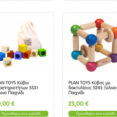
AN TOYS Κύβοι
PLAN TOYS Κύβος με
αστηριοτήτων 5531
δακτυλίους 5245 Ξύλινο
ινο Παιχνίδι
Παιχνίδι
0,00
€
25,00
€
Προσθήκη στο καλάθι
Προσθήκη στο καλάθι