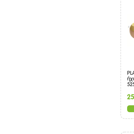
PL
ήχ
52
2