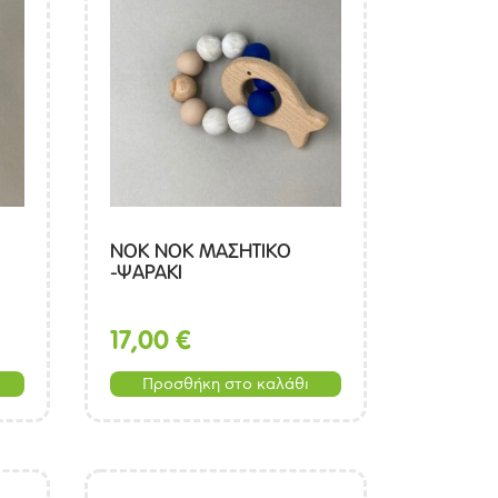
NOK NOK ΜΑΣΗΤΙΚΟ
-ΨΑΡΑΚΙ
17,00
€
Προσθήκη στο καλάθι