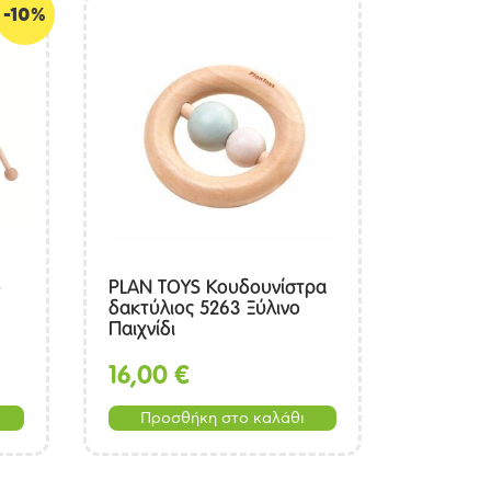
-10%
ο
PLAN TOYS Κουδουνίστρα
δακτύλιος 5263 Ξύλινο
Παιχνίδι
16,00
€
έχουσα
Προσθήκη στο καλάθι
ή
ι: