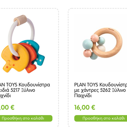
AN TOYS Κουδουνίστρα
PLAN TOYS Κουδουνίστ
ειδιά 5217 Ξύλινο
με χάντρες 5262 Ξύλινο
χνίδι
Παιχνίδι
6,00
€
16,00
€
Προσθήκη στο καλάθι
Προσθήκη στο καλάθι