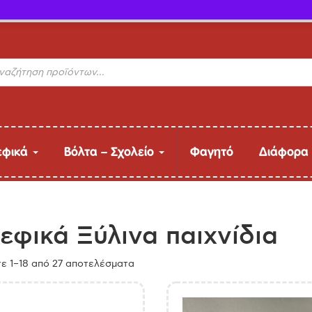
ΔΩΡΕΑΝ Μεταφορικά (άνω των 40€ έως 9kg)
s
εφικά
Βόλτα – Σχολείο
Φαγητό
Διάφορα
εφικά Ξύλινα παιχνίδια
ε 1–18 από 27 αποτελέσματα