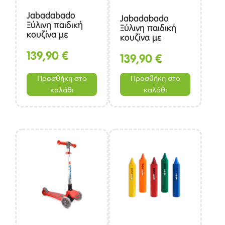
Jabadabado
Jabadabado
Ξύλινη παιδική
Ξύλινη παιδική
κουζίνα με
κουζίνα με
κατσαρολικά Γκρι
κατσαρολικά Ροζ
από 3ετών
139,90
€
από 3ετών
139,90
€
(55x32x72cm)
(55x32x72cm)
Προσθήκη στο
Προσθήκη στο
καλάθι
καλάθι