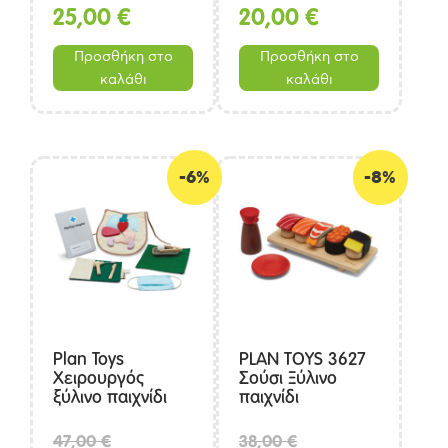
25,00
€
20,00
€
Προσθήκη στο
Προσθήκη στο
καλάθι
καλάθι
-6%
-8%
Plan Toys
PLAN TOYS 3627
Χειρουργός
Σούσι Ξύλινο
ξύλινο παιχνίδι
παιχνίδι
Original
Original
47,00
€
38,00
€