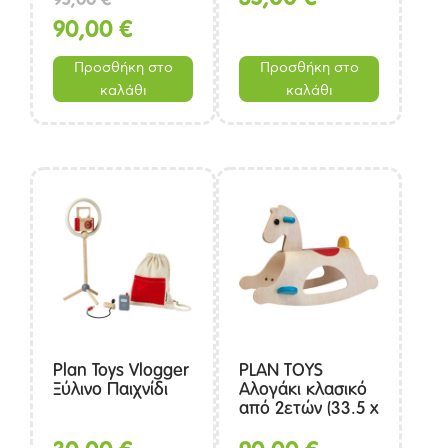
price
Η
90,00
€
was:
τρέχουσα
Προσθήκη στο
Προσθήκη στο
95,00 €.
τιμή
καλάθι
καλάθι
είναι:
90,00 €.
Plan Toys Vlogger
PLAN TOYS
Ξύλινο Παιχνίδι
Αλογάκι κλασικό
από 2ετών (33.5 x
72.0 x 46.0 cm)
Ξύλινο Παιχνίδι