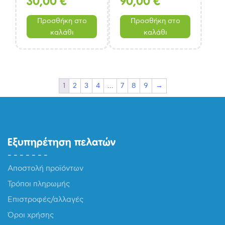
30,00
€
90,00
€
Προσθήκη στο
Προσθήκη στο
καλάθι
καλάθι
1
2
3
4
…
7
8
9
→
Εξυπηρέτηση πελατών
Αποστολή προϊόντων
Τρόποι πληρωμής
Επιστροφές/αλλαγές
Όροι χρήσης