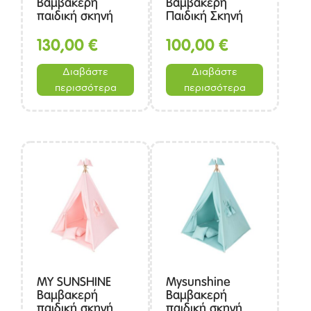
Βαμβακερή
Βαμβακερή
παιδική σκηνή
Παιδική Σκηνή
Grey Stars
Pure White
(125x125x175cm)
(125x125x175cm)
130,00
€
100,00
€
Διαβάστε
Διαβάστε
περισσότερα
περισσότερα
MY SUNSHINE
Mysunshine
Βαμβακερή
Βαμβακερή
παιδική σκηνή
παιδική σκηνή